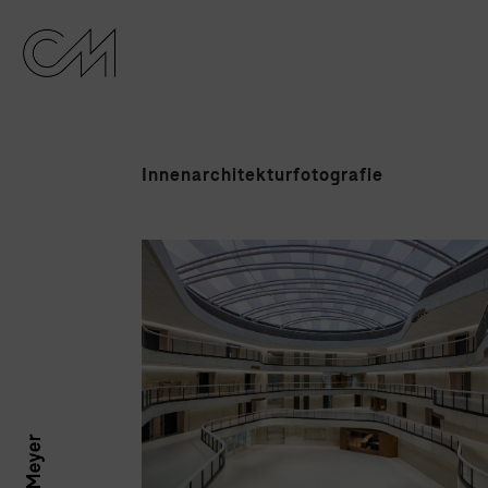
Innenarchitekturfotografie
Erzbischöfliches Berufskolleg |
3pass