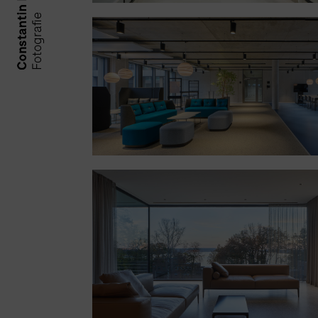
DFS München | Kinnarps
Haus am See | Scheidt
Kasprusch