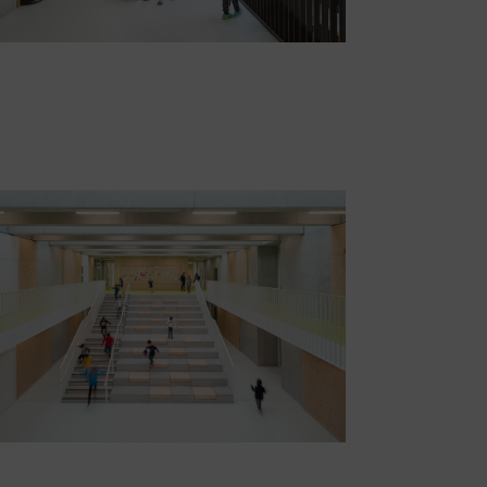
Grundschule | v-architekten -
02