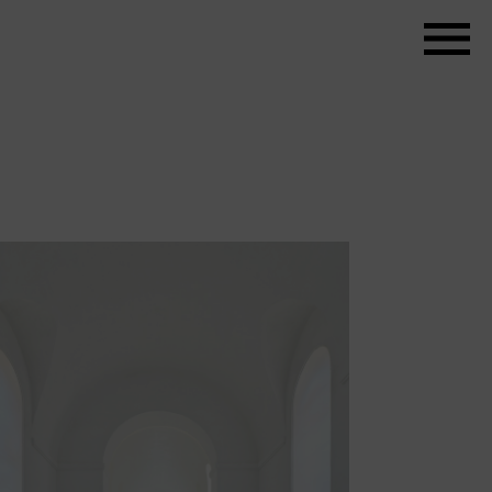
Christuskirche | Brückner &
Brückner